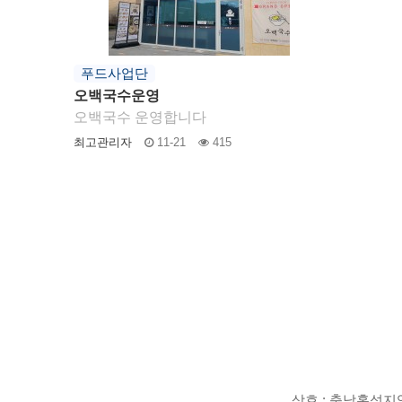
푸드사업단
오백국수운영
오백국수 운영합니다
최고관리자
11-21
415
상호 : 충남홍성