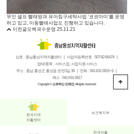
무인 셀프 빨래방과 유아침구세탁사업 '코코마미'를 운영
하고 있고, 이동빨래사업도 진행하고 있습니다.
이전글
오백국수운영
25.11.21
상호 : 충남홍성지역자활센터
사업자등록번호 : 507-82-66474
업태/종목 : 서비스업, 사업지원 서비스
주소 : 충남 홍성군 홍성읍 온천3길 39
전화 : 041-631-5815~6
팩스 : 041-631-5817
Copyright ©
소유하신 도메인.
All rights reserved.
보건복지부
한국지역
자활센터
한국자활